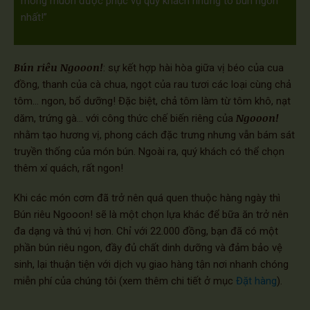
mong muốn được phục vụ quý khách những tô bún ngon
nhất!”
Bún riêu Ngooon!
: sự kết hợp hài hòa giữa vị béo của cua
đồng, thanh của cà chua, ngọt của rau tươi các loại cùng chả
tôm... ngon, bổ dưỡng! Đặc biệt, chả tôm làm từ tôm khô, nạt
Ngooon!
dăm, trứng gà... với công thức chế biến riêng của
nhằm tạo hương vị, phong cách đặc trưng nhưng vẫn bám sát
truyền thống của món bún. Ngoài ra, quý khách có thể chọn
thêm xí quách, rất ngon!
Khi các món cơm đã trở nên quá quen thuộc hàng ngày thì
Bún riêu Ngooon! sẽ là một chọn lựa khác để bữa ăn trở nên
đa dạng và thú vị hơn. Chỉ với 22.000 đồng, bạn đã có một
phần bún riêu ngon, đầy đủ chất dinh dưỡng và đảm bảo vệ
sinh, lại thuận tiện với dịch vụ giao hàng tận nơi nhanh chóng
miễn phí của chúng tôi (xem thêm chi tiết ở mục
Đặt hàng
).