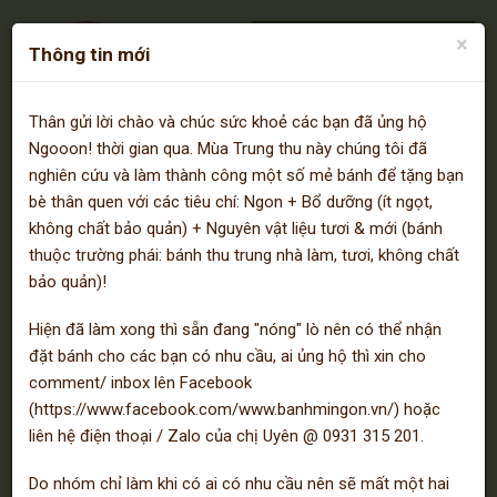
Giao hàng miễn phí *
×
Thông tin mới
• Mobifone: 0931.315.201
• Viettel: 0931.315.201
• Vinaphone: 0931.315.201
Thân gửi lời chào và chúc sức khoẻ các bạn đã ủng hộ
(*) Nhấn vào để biết thêm chi tiết
Ngooon! thời gian qua. Mùa Trung thu này chúng tôi đã
nghiên cứu và làm thành công một số mẻ bánh để tặng bạn
bè thân quen với các tiêu chí: Ngon + Bổ dưỡng (ít ngọt,
không chất bảo quản) + Nguyên vật liệu tươi & mới (bánh
thuộc trường phái: bánh thu trung nhà làm, tươi, không chất
bảo quản)!
Danh mục
Hiện đã làm xong thì sẵn đang "nóng" lò nên có thể nhận
Trang chủ
đặt bánh cho các bạn có nhu cầu, ai ủng hộ thì xin cho
comment/ inbox lên Facebook
Bún riêu
Giới thiệu
Bún Chả cá
(https://www.facebook.com/www.banhmingon.vn/) hoặc
Ngooon!
liên hệ điện thoại / Zalo của chị Uyên @ 0931 315 201.
Bún chả giò
Do nhóm chỉ làm khi có ai có nhu cầu nên sẽ mất một hai
Bún riêu